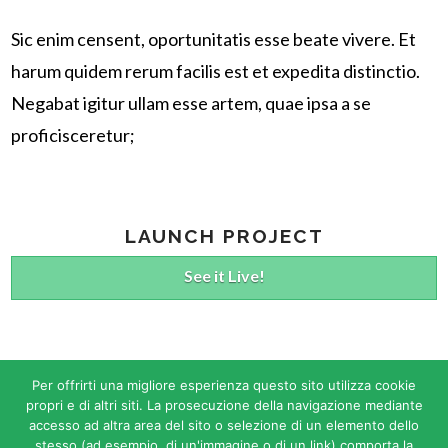
Sic enim censent, oportunitatis esse beate vivere. Et
harum quidem rerum facilis est et expedita distinctio.
Negabat igitur ullam esse artem, quae ipsa a se
proficisceretur;
LAUNCH PROJECT
See it Live!
Per offrirti una migliore esperienza questo sito utilizza cookie
©2026 All rights reserved Associazione Progetto Essere
propri e di altri siti. La prosecuzione della navigazione mediante
accesso ad altra area del sito o selezione di un elemento dello
Maria Filippetto - ODV - ETS - C.F. 92144230288
stesso (ad esempio, di un'immagine o di un link) comporta la