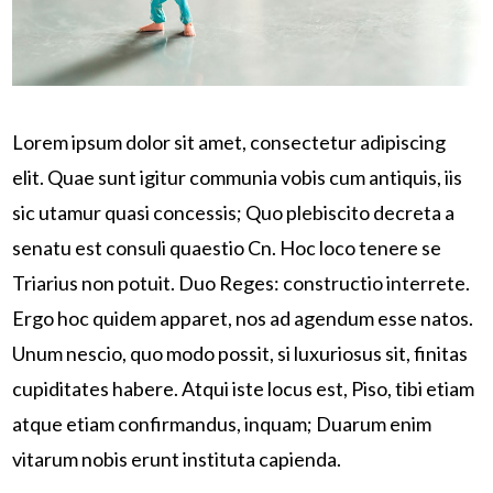
Lorem ipsum dolor sit amet, consectetur adipiscing
elit. Quae sunt igitur communia vobis cum antiquis, iis
sic utamur quasi concessis; Quo plebiscito decreta a
senatu est consuli quaestio Cn. Hoc loco tenere se
Triarius non potuit. Duo Reges: constructio interrete.
Ergo hoc quidem apparet, nos ad agendum esse natos.
Unum nescio, quo modo possit, si luxuriosus sit, finitas
cupiditates habere. Atqui iste locus est, Piso, tibi etiam
atque etiam confirmandus, inquam; Duarum enim
vitarum nobis erunt instituta capienda.