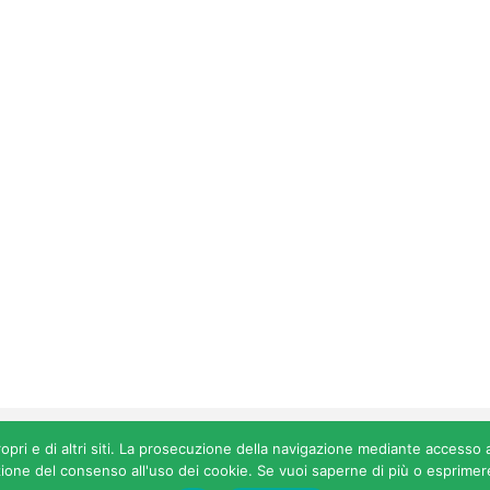
served Associazione Progetto Essere Maria Filippetto - ODV - ET
ropri e di altri siti. La prosecuzione della navigazione mediante accesso
one del consenso all'uso dei cookie. Se vuoi saperne di più o esprimere 
Chi siamo
I progetti
News
Privacy
Informati