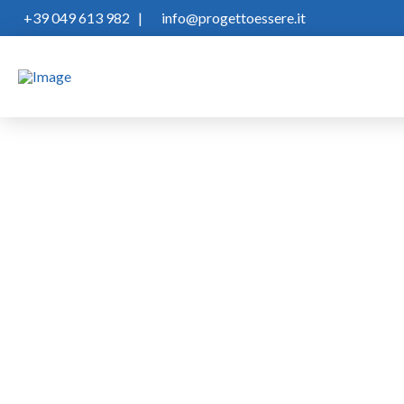
+39 049 613 982
|
info@progettoessere.it