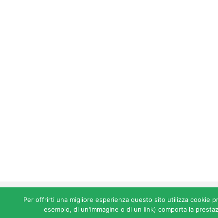
©2026 All rights re
Per offrirti una migliore esperienza questo sito utilizza cookie p
esempio, di un'immagine o di un link) comporta la prestazi
Home