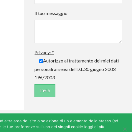
Il tuo messaggio
Privacy: *
Autorizzo al trattamento dei miei dati
personali ai sensi del D.L.30 giugno 2003
196/2003
S - C.F. 92144230288
 ad altra area del sito o selezione di un elemento dello stesso (ad
le tue preferenze sull'uso dei singoli cookie leggi di più.
va cookie