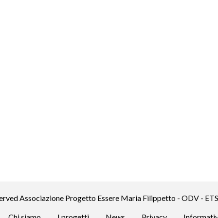
served Associazione Progetto Essere Maria Filippetto - ODV - ET
Chi siamo
I progetti
News
Privacy
Informati