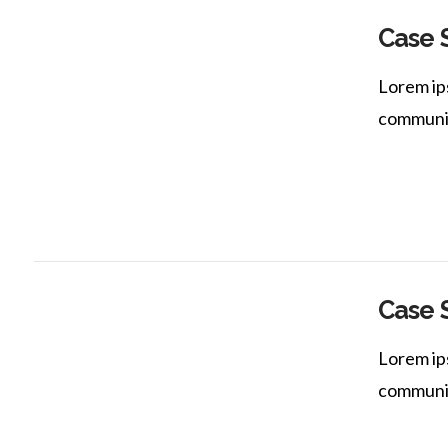
Case 
Lorem ips
communia 
VIEW POST
Case 
Lorem ips
communia 