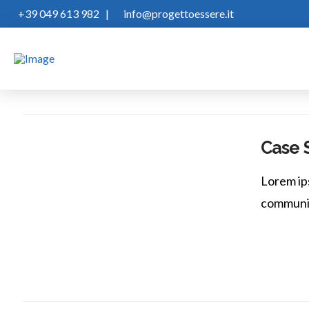
+39 049 613 982
|
info@progettoessere.it
Case 
Lorem ips
communia 